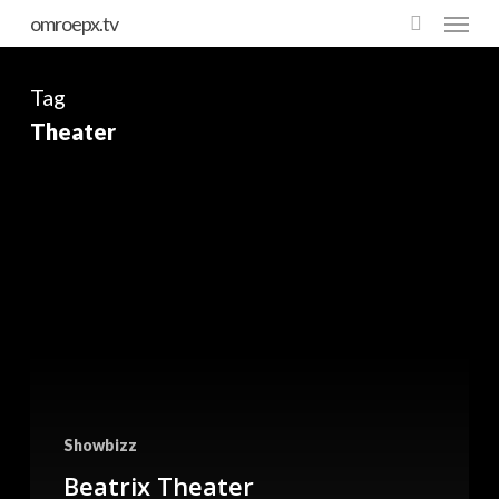
Skip
omroepx.tv
to
main
Tag
content
Theater
Showbizz
Beatrix Theater